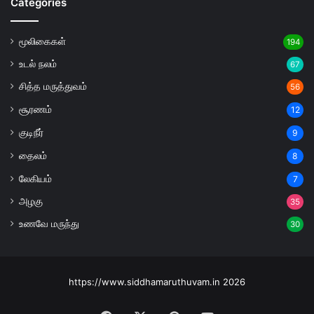
Categories
மூலிகைகள்
194
உடல் நலம்
67
சித்த மருத்துவம்
56
சூரணம்
12
குடிநீர்
9
தைலம்
8
லேகியம்
7
அழகு
35
உணவே மருந்து
30
https://www.siddhamaruthuvam.in 2026