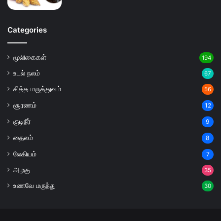
Categories
மூலிகைகள்
194
உடல் நலம்
67
சித்த மருத்துவம்
56
சூரணம்
12
குடிநீர்
9
தைலம்
8
லேகியம்
7
அழகு
35
உணவே மருந்து
30