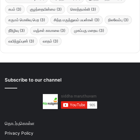
கபம்
(3)
குழந்தையின்மை
(3)
கொத்தமல்லி
(3)
சருமம் பொலிவு பெற
(3)
சித்த மருத்துவம் பயன்கள்
(3)
நிலவேம்பு
(3)
நீரிழிவு
(3)
மஞ்சள் காமாலை
(3)
முகப்பரு மறைய
(3)
வயிற்றுப்புண்
(3)
வாதம்
(3)
Subscribe to our channel
தொடர்புகொள்ள
Privacy Policy