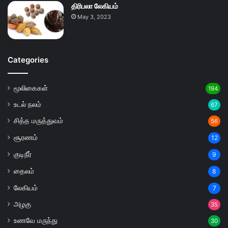
திரிபலா லேகியம்
May 3, 2023
Categories
மூலிகைகள்
194
உடல் நலம்
67
சித்த மருத்துவம்
56
சூரணம்
12
குடிநீர்
9
தைலம்
8
லேகியம்
7
அழகு
35
உணவே மருந்து
30