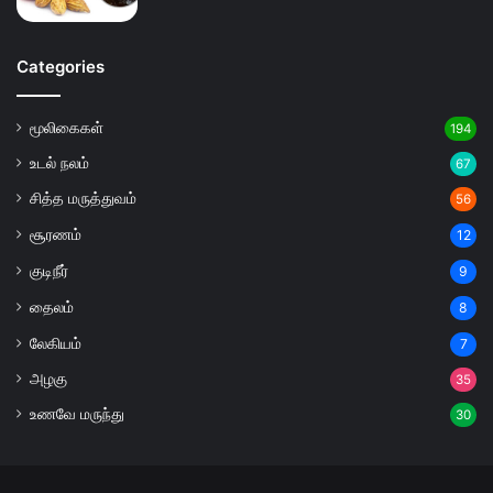
Categories
மூலிகைகள்
194
உடல் நலம்
67
சித்த மருத்துவம்
56
சூரணம்
12
குடிநீர்
9
தைலம்
8
லேகியம்
7
அழகு
35
உணவே மருந்து
30