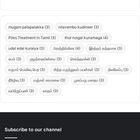
mugam palapalakka
(3)
nilavembu kudineer
(3)
Piles Treatment in Tamil
(3)
thol noigal kunamaga
(4)
udal edai kuraiya
(3)
அகத்திக்கீரை
(4)
இரத்தம் சுத்தமாக
(3)
கபம்
(3)
குழந்தையின்மை
(3)
கொத்தமல்லி
(3)
சருமம் பொலிவு பெற
(3)
சித்த மருத்துவம் பயன்கள்
(3)
நிலவேம்பு
(3)
நீரிழிவு
(3)
மஞ்சள் காமாலை
(3)
முகப்பரு மறைய
(3)
வயிற்றுப்புண்
(3)
வாதம்
(3)
Subscribe to our channel