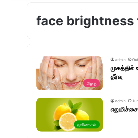
face brightness t
admin
Oct
முகத்தில்
தீர்வு
அழகு
admin
Jun
எலுமிச்சை
மூலிகைகள்