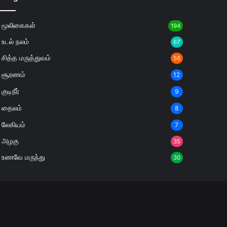
மூலிகைகள்
194
உடல் நலம்
67
சித்த மருத்துவம்
56
சூரணம்
12
குடிநீர்
9
தைலம்
8
லேகியம்
7
அழகு
35
உணவே மருந்து
30