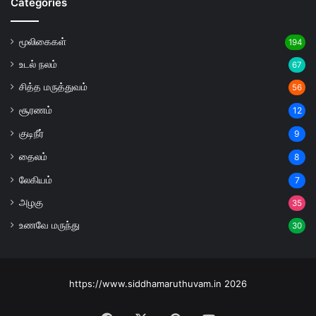
Categories
மூலிகைகள்
194
உடல் நலம்
67
சித்த மருத்துவம்
56
சூரணம்
12
குடிநீர்
9
தைலம்
8
லேகியம்
7
அழகு
35
உணவே மருந்து
30
https://www.siddhamaruthuvam.in 2026