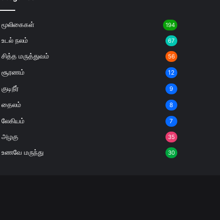
மூலிகைகள்
194
உடல் நலம்
67
சித்த மருத்துவம்
56
சூரணம்
12
குடிநீர்
9
தைலம்
8
லேகியம்
7
அழகு
35
உணவே மருந்து
30