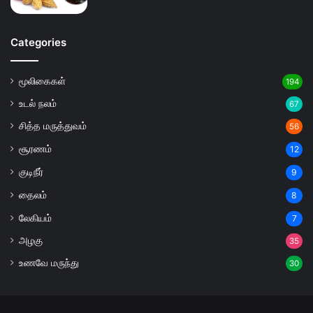
Categories
மூலிகைகள்
194
உடல் நலம்
67
சித்த மருத்துவம்
56
சூரணம்
12
குடிநீர்
9
தைலம்
8
லேகியம்
7
அழகு
35
உணவே மருந்து
30