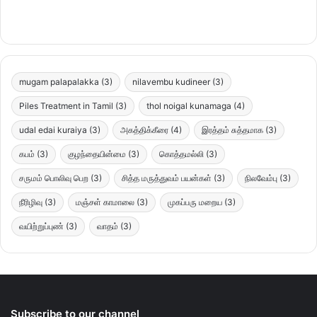
mugam palapalakka
(3)
nilavembu kudineer
(3)
Piles Treatment in Tamil
(3)
thol noigal kunamaga
(4)
udal edai kuraiya
(3)
அகத்திக்கீரை
(4)
இரத்தம் சுத்தமாக
(3)
கபம்
(3)
குழந்தையின்மை
(3)
கொத்தமல்லி
(3)
சருமம் பொலிவு பெற
(3)
சித்த மருத்துவம் பயன்கள்
(3)
நிலவேம்பு
(3)
நீரிழிவு
(3)
மஞ்சள் காமாலை
(3)
முகப்பரு மறைய
(3)
வயிற்றுப்புண்
(3)
வாதம்
(3)
Subscribe to our channel