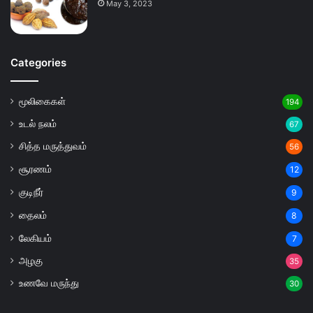
May 3, 2023
Categories
மூலிகைகள்
194
உடல் நலம்
67
சித்த மருத்துவம்
56
சூரணம்
12
குடிநீர்
9
தைலம்
8
லேகியம்
7
அழகு
35
உணவே மருந்து
30