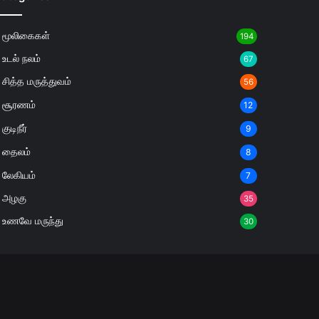
மூலிகைகள்
194
உடல் நலம்
67
சித்த மருத்துவம்
56
சூரணம்
12
குடிநீர்
9
தைலம்
8
லேகியம்
7
அழகு
35
உணவே மருந்து
30