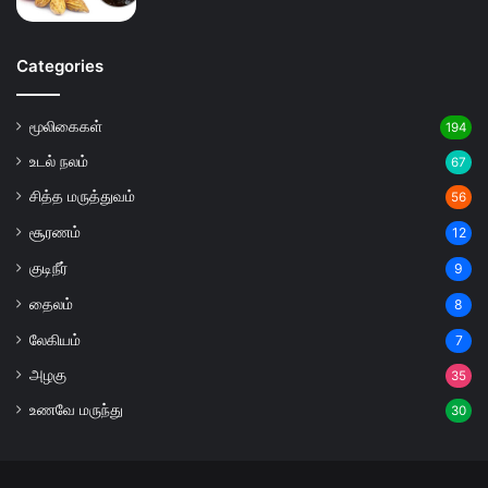
Categories
மூலிகைகள்
194
உடல் நலம்
67
சித்த மருத்துவம்
56
சூரணம்
12
குடிநீர்
9
தைலம்
8
லேகியம்
7
அழகு
35
உணவே மருந்து
30