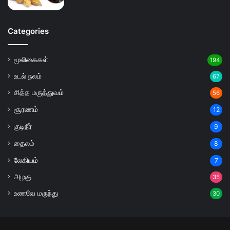
Categories
மூலிகைகள்
194
உடல் நலம்
67
சித்த மருத்துவம்
56
சூரணம்
12
குடிநீர்
9
தைலம்
8
லேகியம்
7
அழகு
35
உணவே மருந்து
30