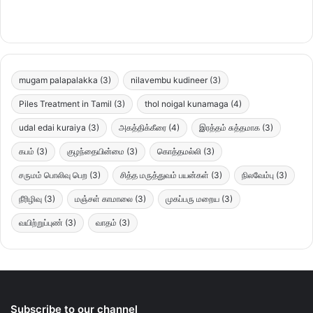
mugam palapalakka
(3)
nilavembu kudineer
(3)
Piles Treatment in Tamil
(3)
thol noigal kunamaga
(4)
udal edai kuraiya
(3)
அகத்திக்கீரை
(4)
இரத்தம் சுத்தமாக
(3)
கபம்
(3)
குழந்தையின்மை
(3)
கொத்தமல்லி
(3)
சருமம் பொலிவு பெற
(3)
சித்த மருத்துவம் பயன்கள்
(3)
நிலவேம்பு
(3)
நீரிழிவு
(3)
மஞ்சள் காமாலை
(3)
முகப்பரு மறைய
(3)
வயிற்றுப்புண்
(3)
வாதம்
(3)
Subscribe to our channel