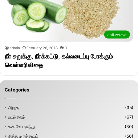
மூலிகைகள்
admin
February 26, 2018
0
நீர் சுறுக்கு, நீர்க்கட்டு, கல்லடைப்பு போக்கும்
வெள்ளரிவிதை
Categories
அழகு
(35)
உடல் நலம்
(67)
உணவே மருந்து
(30)
சித்த மருத்துவம்
(56)