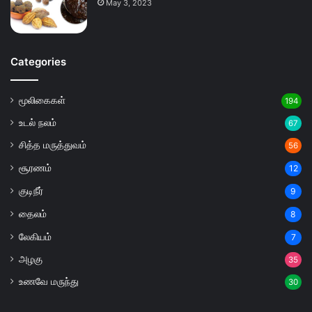
May 3, 2023
Categories
மூலிகைகள்
194
உடல் நலம்
67
சித்த மருத்துவம்
56
சூரணம்
12
குடிநீர்
9
தைலம்
8
லேகியம்
7
அழகு
35
உணவே மருந்து
30