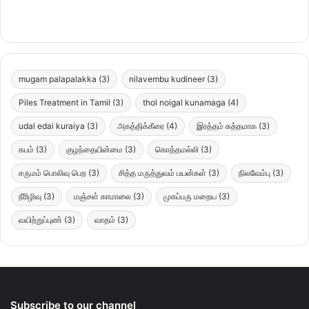
mugam palapalakka
(3)
nilavembu kudineer
(3)
Piles Treatment in Tamil
(3)
thol noigal kunamaga
(4)
udal edai kuraiya
(3)
அகத்திக்கீரை
(4)
இரத்தம் சுத்தமாக
(3)
கபம்
(3)
குழந்தையின்மை
(3)
கொத்தமல்லி
(3)
சருமம் பொலிவு பெற
(3)
சித்த மருத்துவம் பயன்கள்
(3)
நிலவேம்பு
(3)
நீரிழிவு
(3)
மஞ்சள் காமாலை
(3)
முகப்பரு மறைய
(3)
வயிற்றுப்புண்
(3)
வாதம்
(3)
Subscribe to our channel