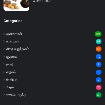
May 3, 2023
Categories
மூலிகைகள்
194
உடல் நலம்
67
சித்த மருத்துவம்
56
சூரணம்
12
குடிநீர்
9
தைலம்
8
லேகியம்
7
அழகு
35
உணவே மருந்து
30