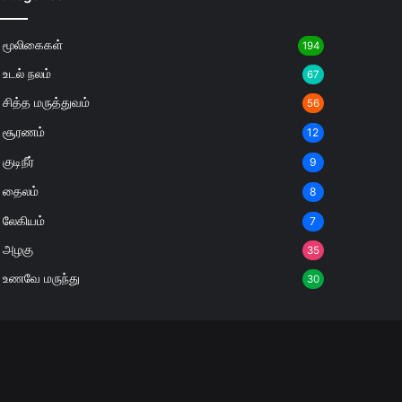
மூலிகைகள்
194
உடல் நலம்
67
சித்த மருத்துவம்
56
சூரணம்
12
குடிநீர்
9
தைலம்
8
லேகியம்
7
அழகு
35
உணவே மருந்து
30