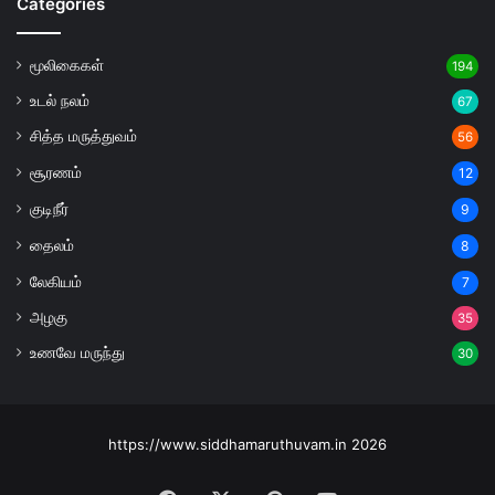
Categories
மூலிகைகள்
194
உடல் நலம்
67
சித்த மருத்துவம்
56
சூரணம்
12
குடிநீர்
9
தைலம்
8
லேகியம்
7
அழகு
35
உணவே மருந்து
30
https://www.siddhamaruthuvam.in 2026