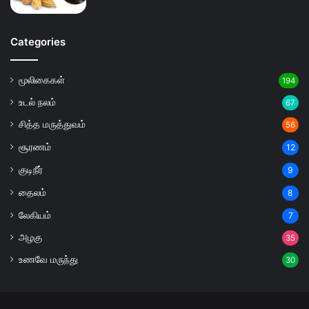
Categories
மூலிகைகள்
194
உடல் நலம்
67
சித்த மருத்துவம்
56
சூரணம்
12
குடிநீர்
9
தைலம்
8
லேகியம்
7
அழகு
35
உணவே மருந்து
30