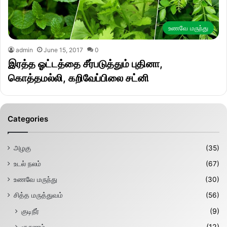
உணவே மருந்து
admin
June 15, 2017
0
இரத்த ஓட்டத்தை சீர்படுத்தும் புதினா,
கொத்தமல்லி, கறிவேப்பிலை சட்னி
Categories
அழகு
(35)
உடல் நலம்
(67)
உணவே மருந்து
(30)
சித்த மருத்துவம்
(56)
குடிநீர்
(9)
சூரணம்
(12)