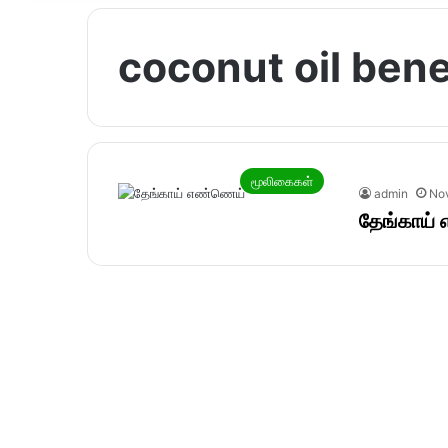
coconut oil benef
மூலிகைகள்
admin
No
தேங்காய்