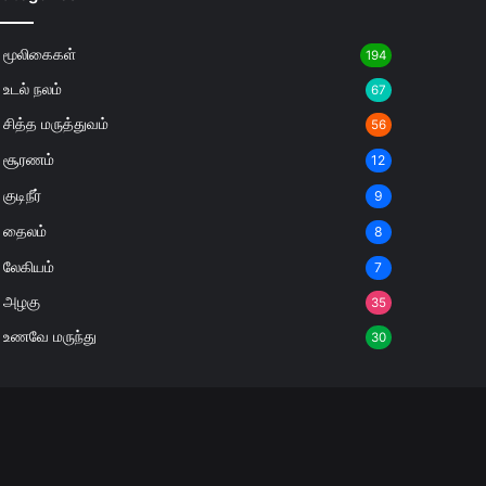
மூலிகைகள்
194
உடல் நலம்
67
சித்த மருத்துவம்
56
சூரணம்
12
குடிநீர்
9
தைலம்
8
லேகியம்
7
அழகு
35
உணவே மருந்து
30