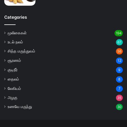
Categories
மூலிகைகள்
194
உடல் நலம்
67
சித்த மருத்துவம்
56
சூரணம்
12
குடிநீர்
9
தைலம்
8
லேகியம்
7
அழகு
35
உணவே மருந்து
30