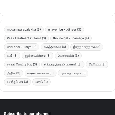
mugam palapalakka
(3)
nilavembu kudineer
(3)
Piles Treatment in Tamil
(3)
thol noigal kunamaga
(4)
udal edai kuraiya
(3)
அகத்திக்கீரை
(4)
இரத்தம் சுத்தமாக
(3)
கபம்
(3)
குழந்தையின்மை
(3)
கொத்தமல்லி
(3)
சருமம் பொலிவு பெற
(3)
சித்த மருத்துவம் பயன்கள்
(3)
நிலவேம்பு
(3)
நீரிழிவு
(3)
மஞ்சள் காமாலை
(3)
முகப்பரு மறைய
(3)
வயிற்றுப்புண்
(3)
வாதம்
(3)
Subscribe to our channel