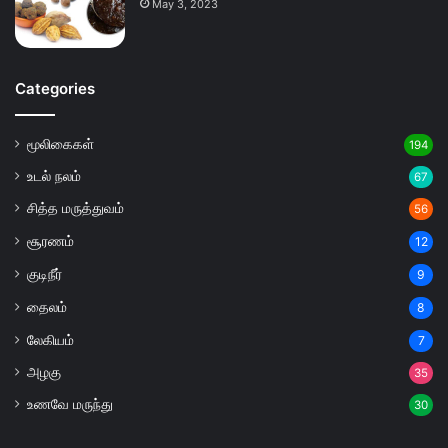
May 3, 2023
Categories
மூலிகைகள்
194
உடல் நலம்
67
சித்த மருத்துவம்
56
சூரணம்
12
குடிநீர்
9
தைலம்
8
லேகியம்
7
அழகு
35
உணவே மருந்து
30