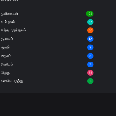
மூலிகைகள்
194
உடல் நலம்
67
சித்த மருத்துவம்
56
சூரணம்
12
குடிநீர்
9
தைலம்
8
லேகியம்
7
அழகு
35
உணவே மருந்து
30