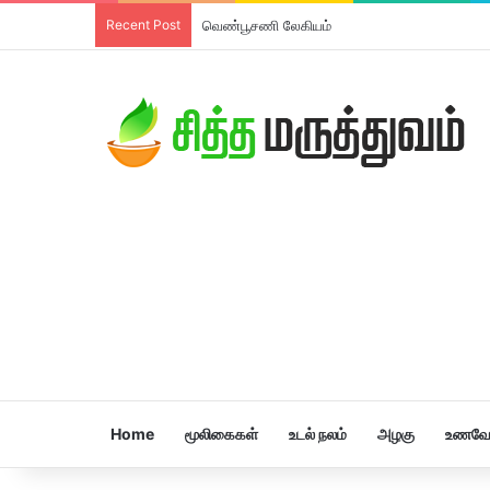
Recent Post
திரிபலா லேகியம்
Home
மூலிகைகள்
உடல் நலம்
அழகு
உணவே 