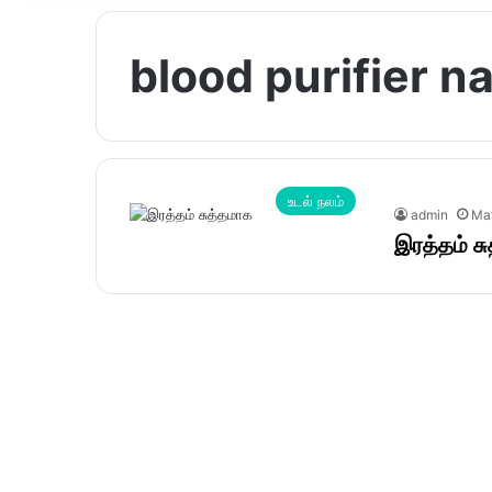
blood purifier na
உடல் நலம்
admin
May
இரத்தம் ச