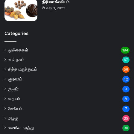
திரிபலா லேகியம்
May 3, 2023
Categories
மூலிகைகள்
194
உடல் நலம்
67
சித்த மருத்துவம்
56
சூரணம்
12
குடிநீர்
9
தைலம்
8
லேகியம்
7
அழகு
35
உணவே மருந்து
30