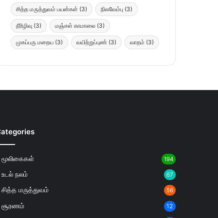
சித்த மருத்துவம் பயன்கள்
(3)
நிலவேம்பு
(3)
நீரிழிவு
(3)
மஞ்சள் காமாலை
(3)
முகப்பரு மறைய
(3)
வயிற்றுப்புண்
(3)
வாதம்
(3)
ategories
மூலிகைகள்
194
உடல் நலம்
67
சித்த மருத்துவம்
56
சூரணம்
12