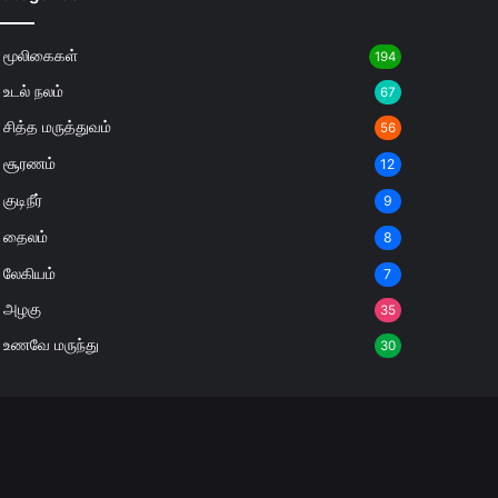
மூலிகைகள்
194
உடல் நலம்
67
சித்த மருத்துவம்
56
சூரணம்
12
குடிநீர்
9
தைலம்
8
லேகியம்
7
அழகு
35
உணவே மருந்து
30