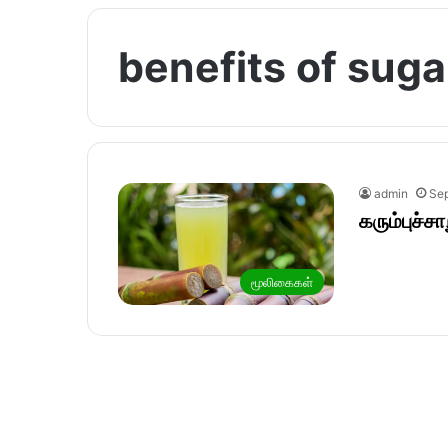
benefits of suga
admin
Sep
கரும்புச்ச
மூலிகைகள்