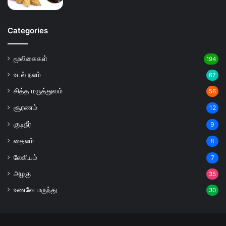
Categories
மூலிகைகள்
194
உடல் நலம்
67
சித்த மருத்துவம்
56
சூரணம்
12
குடிநீர்
9
தைலம்
8
லேகியம்
7
அழகு
35
உணவே மருந்து
30