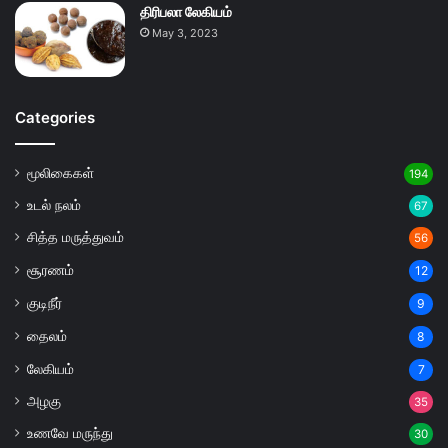
திரிபலா லேகியம்
May 3, 2023
Categories
மூலிகைகள்
194
உடல் நலம்
67
சித்த மருத்துவம்
56
சூரணம்
12
குடிநீர்
9
தைலம்
8
லேகியம்
7
அழகு
35
உணவே மருந்து
30