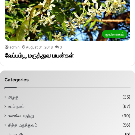
மூலிகைகள்
admin
August 31, 2018
0
வேப்பம்பூ மருத்துவ பயன்கள்
Categories
அழகு
(35)
உடல் நலம்
(67)
உணவே மருந்து
(30)
சித்த மருத்துவம்
(56)
குடிநீர்
(9)