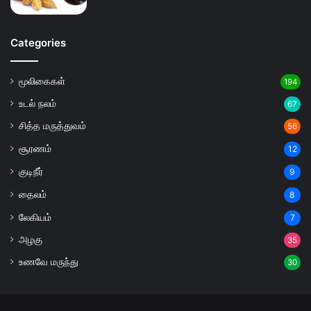
Categories
மூலிகைகள்
194
உடல் நலம்
67
சித்த மருத்துவம்
56
சூரணம்
12
குடிநீர்
9
தைலம்
8
லேகியம்
7
அழகு
35
உணவே மருந்து
30