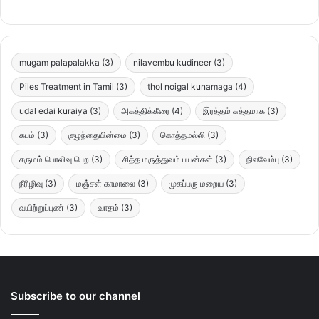
mugam palapalakka
(3)
nilavembu kudineer
(3)
Piles Treatment in Tamil
(3)
thol noigal kunamaga
(4)
udal edai kuraiya
(3)
அகத்திக்கீரை
(4)
இரத்தம் சுத்தமாக
(3)
கபம்
(3)
குழந்தையின்மை
(3)
கொத்தமல்லி
(3)
சருமம் பொலிவு பெற
(3)
சித்த மருத்துவம் பயன்கள்
(3)
நிலவேம்பு
(3)
நீரிழிவு
(3)
மஞ்சள் காமாலை
(3)
முகப்பரு மறைய
(3)
வயிற்றுப்புண்
(3)
வாதம்
(3)
Subscribe to our channel