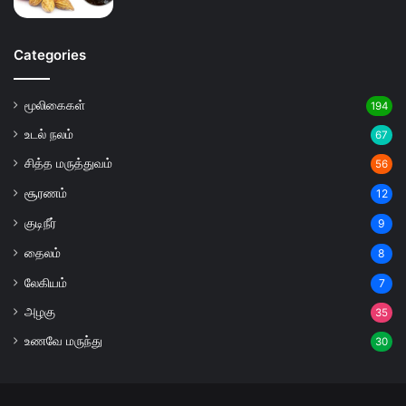
Categories
மூலிகைகள்
194
உடல் நலம்
67
சித்த மருத்துவம்
56
சூரணம்
12
குடிநீர்
9
தைலம்
8
லேகியம்
7
அழகு
35
உணவே மருந்து
30