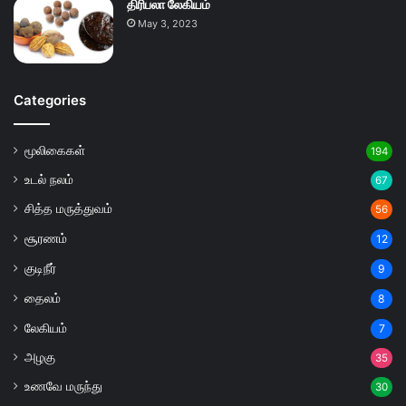
திரிபலா லேகியம்
May 3, 2023
Categories
மூலிகைகள்
194
உடல் நலம்
67
சித்த மருத்துவம்
56
சூரணம்
12
குடிநீர்
9
தைலம்
8
லேகியம்
7
அழகு
35
உணவே மருந்து
30