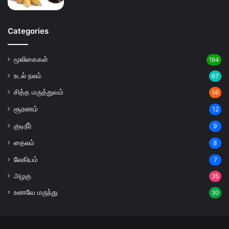
Categories
மூலிகைகள்
194
உடல் நலம்
67
சித்த மருத்துவம்
56
சூரணம்
12
குடிநீர்
9
தைலம்
8
லேகியம்
7
அழகு
35
உணவே மருந்து
30