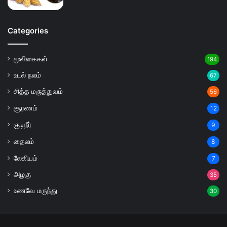
Categories
மூலிகைகள்
194
உடல் நலம்
67
சித்த மருத்துவம்
56
சூரணம்
12
குடிநீர்
9
தைலம்
8
லேகியம்
7
அழகு
35
உணவே மருந்து
30