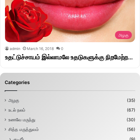
அழகு
admin
March 16, 2018
0
உதட்டுச்சாயம் இல்லாமலே உதடுகளுக்கு நிறமேற்ற…
Categories
அழகு
(35)
உடல் நலம்
(67)
உணவே மருந்து
(30)
சித்த மருத்துவம்
(56)
குடிநீர்
(9)