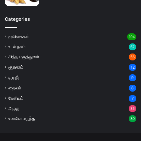
Categories
மூலிகைகள்
194
உடல் நலம்
67
சித்த மருத்துவம்
56
சூரணம்
12
குடிநீர்
9
தைலம்
8
லேகியம்
7
அழகு
35
உணவே மருந்து
30