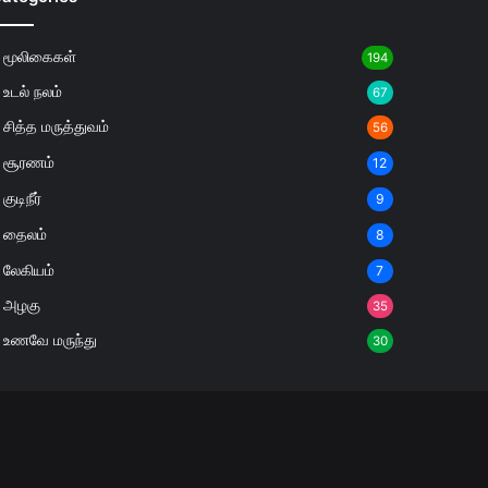
மூலிகைகள்
194
உடல் நலம்
67
சித்த மருத்துவம்
56
சூரணம்
12
குடிநீர்
9
தைலம்
8
லேகியம்
7
அழகு
35
உணவே மருந்து
30