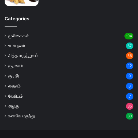
Categories
மூலிகைகள்
194
உடல் நலம்
67
சித்த மருத்துவம்
56
சூரணம்
12
குடிநீர்
9
தைலம்
8
லேகியம்
7
அழகு
35
உணவே மருந்து
30