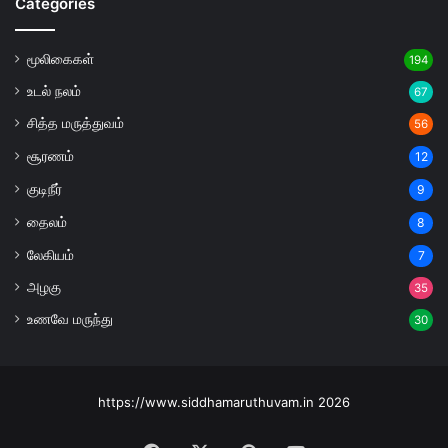
Categories
மூலிகைகள்
194
உடல் நலம்
67
சித்த மருத்துவம்
56
சூரணம்
12
குடிநீர்
9
தைலம்
8
லேகியம்
7
அழகு
35
உணவே மருந்து
30
https://www.siddhamaruthuvam.in 2026