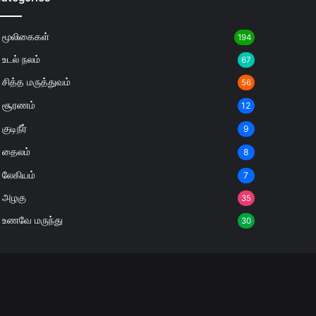
மூலிகைகள்
194
உடல் நலம்
67
சித்த மருத்துவம்
56
சூரணம்
12
குடிநீர்
9
தைலம்
8
லேகியம்
7
அழகு
35
உணவே மருந்து
30