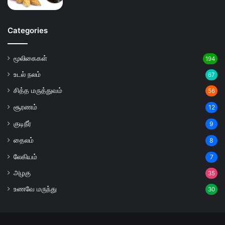
Categories
மூலிகைகள்
194
உடல் நலம்
67
சித்த மருத்துவம்
56
சூரணம்
12
குடிநீர்
9
தைலம்
8
லேகியம்
7
அழகு
35
உணவே மருந்து
30