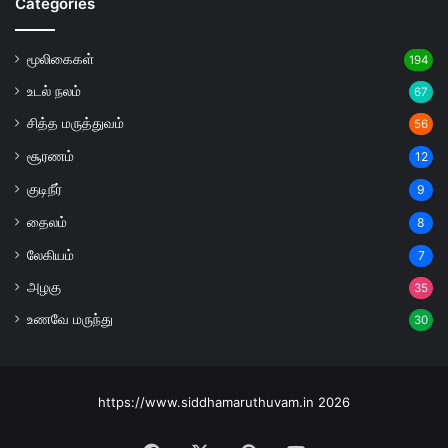
Categories
மூலிகைகள்
194
உடல் நலம்
67
சித்த மருத்துவம்
56
சூரணம்
12
குடிநீர்
9
தைலம்
8
லேகியம்
7
அழகு
35
உணவே மருந்து
30
https://www.siddhamaruthuvam.in 2026