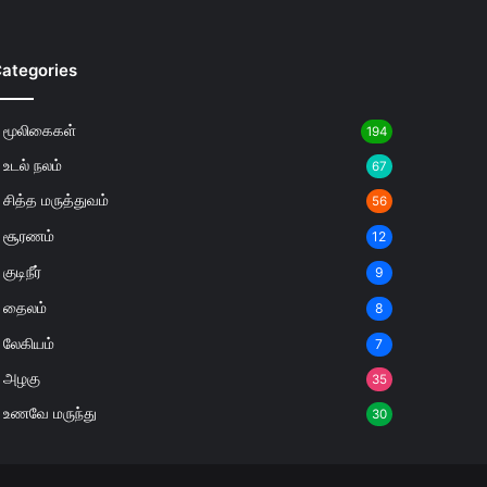
ategories
மூலிகைகள்
194
உடல் நலம்
67
சித்த மருத்துவம்
56
சூரணம்
12
குடிநீர்
9
தைலம்
8
லேகியம்
7
அழகு
35
உணவே மருந்து
30