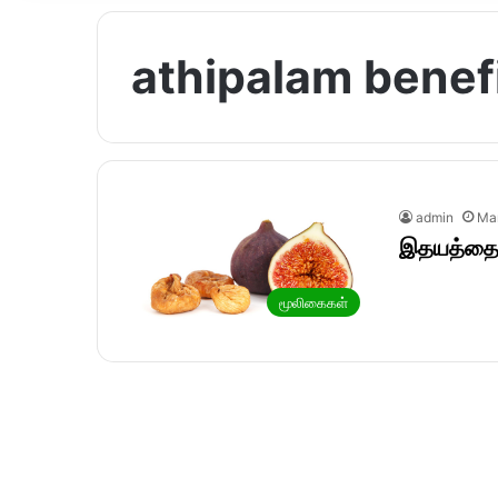
athipalam benefi
admin
Mar
இதயத்தை ப
மூலிகைகள்