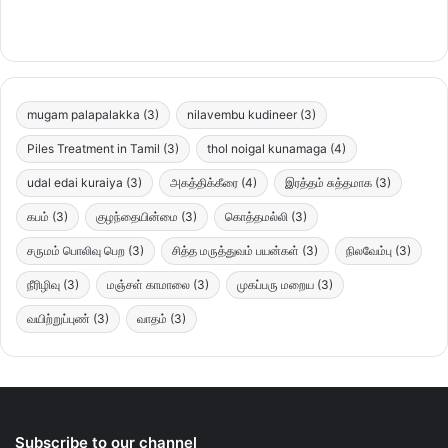
mugam palapalakka
(3)
nilavembu kudineer
(3)
Piles Treatment in Tamil
(3)
thol noigal kunamaga
(4)
udal edai kuraiya
(3)
அகத்திக்கீரை
(4)
இரத்தம் சுத்தமாக
(3)
கபம்
(3)
குழந்தையின்மை
(3)
கொத்தமல்லி
(3)
சருமம் பொலிவு பெற
(3)
சித்த மருத்துவம் பயன்கள்
(3)
நிலவேம்பு
(3)
நீரிழிவு
(3)
மஞ்சள் காமாலை
(3)
முகப்பரு மறைய
(3)
வயிற்றுப்புண்
(3)
வாதம்
(3)
Subscribe to our channel