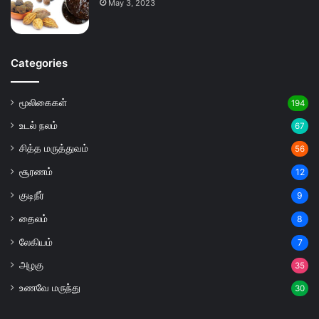
May 3, 2023
Categories
மூலிகைகள்
194
உடல் நலம்
67
சித்த மருத்துவம்
56
சூரணம்
12
குடிநீர்
9
தைலம்
8
லேகியம்
7
அழகு
35
உணவே மருந்து
30