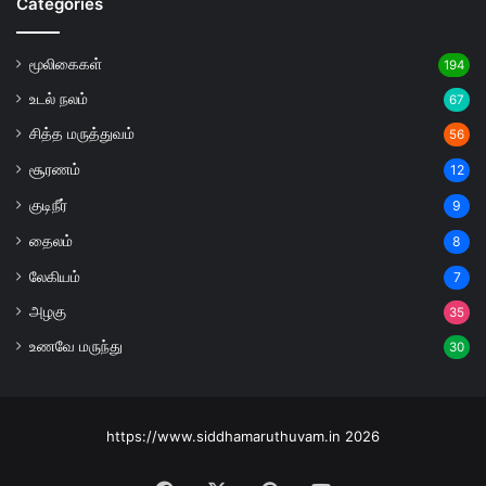
Categories
மூலிகைகள்
194
உடல் நலம்
67
சித்த மருத்துவம்
56
சூரணம்
12
குடிநீர்
9
தைலம்
8
லேகியம்
7
அழகு
35
உணவே மருந்து
30
https://www.siddhamaruthuvam.in 2026