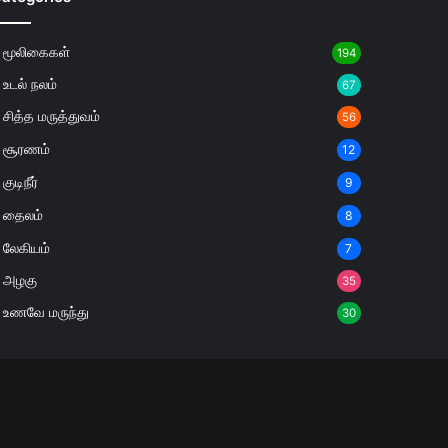
மூலிகைகள்
194
உடல் நலம்
67
சித்த மருத்துவம்
56
சூரணம்
12
குடிநீர்
9
தைலம்
8
லேகியம்
7
அழகு
35
உணவே மருந்து
30