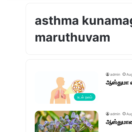
asthma kunamag
maruthuvam
admin
Aug
ஆஸ்துமா 
உடல் நலம்
admin
Aug
ஆஸ்துமாவ