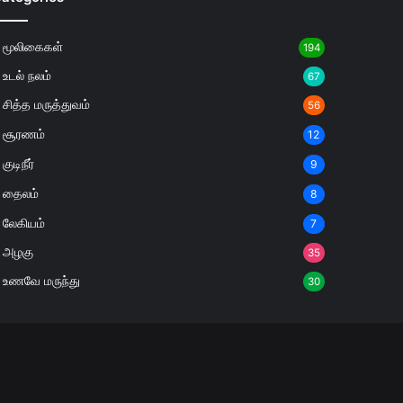
மூலிகைகள்
194
உடல் நலம்
67
சித்த மருத்துவம்
56
சூரணம்
12
குடிநீர்
9
தைலம்
8
லேகியம்
7
அழகு
35
உணவே மருந்து
30