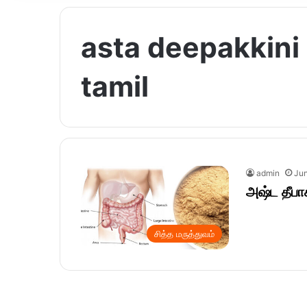
asta deepakkini
tamil
admin
Jun
அஷ்ட தீபா
சித்த மருத்துவம்