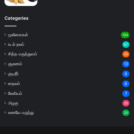
Categories
மூலிகைகள்
194
உடல் நலம்
67
சித்த மருத்துவம்
56
சூரணம்
12
குடிநீர்
9
தைலம்
8
லேகியம்
7
அழகு
35
உணவே மருந்து
30