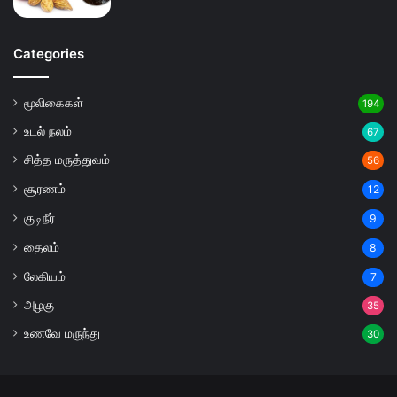
Categories
மூலிகைகள்
194
உடல் நலம்
67
சித்த மருத்துவம்
56
சூரணம்
12
குடிநீர்
9
தைலம்
8
லேகியம்
7
அழகு
35
உணவே மருந்து
30