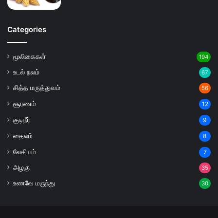
Categories
மூலிகைகள்
194
உடல் நலம்
67
சித்த மருத்துவம்
56
சூரணம்
12
குடிநீர்
9
தைலம்
8
லேகியம்
7
அழகு
35
உணவே மருந்து
30