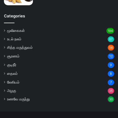
Categories
மூலிகைகள்
194
உடல் நலம்
67
சித்த மருத்துவம்
56
சூரணம்
12
குடிநீர்
9
தைலம்
8
லேகியம்
7
அழகு
35
உணவே மருந்து
30