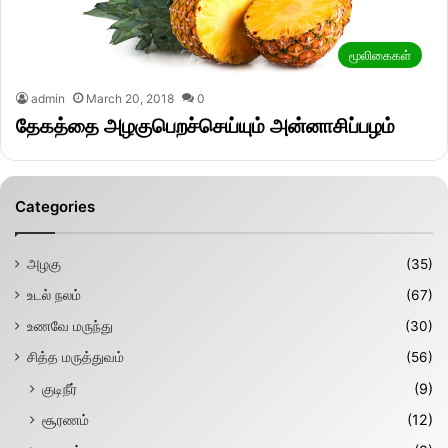
மூலிகைகள்
admin
March 20, 2018
0
தேகத்தை அழகுபெறச்செய்யும் அன்னாசிப்பழம்
Categories
அழகு
(35)
உடல் நலம்
(67)
உணவே மருந்து
(30)
சித்த மருத்துவம்
(56)
குடிநீர்
(9)
சூரணம்
(12)