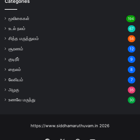
Categories
மூலிகைகள்
194
உடல் நலம்
67
சித்த மருத்துவம்
56
சூரணம்
12
குடிநீர்
9
தைலம்
8
லேகியம்
7
அழகு
35
உணவே மருந்து
30
https://www.siddhamaruthuvam.in 2026